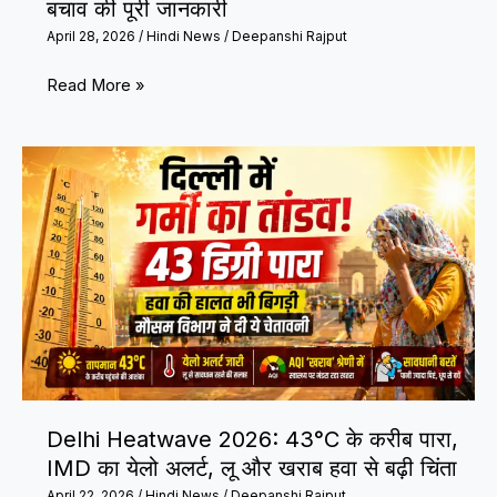
बचाव की पूरी जानकारी
लोगों
April 28, 2026
/
Hindi News
/
Deepanshi Rajput
को
बचाया
भारत
Read More »
गया
में
हीटवेव
क्यों
बढ़
रही
है?
कारण,
खतरे
और
बचाव
की
Delhi Heatwave 2026: 43°C के करीब पारा,
पूरी
IMD का येलो अलर्ट, लू और खराब हवा से बढ़ी चिंता
जानकारी
April 22, 2026
/
Hindi News
/
Deepanshi Rajput