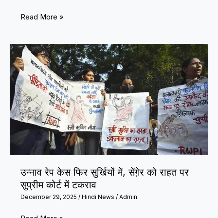
बढ़ी
CBSE
Read More »
चिंता
12th
Result
2026
Expected
Date:
मई
में
इस
दिन
आ
सकता
उन्नाव रेप केस फिर सुर्खियों में, सेंगे़र को राहत पर
है
सुप्रीम कोर्ट में टकराव
रिजल्ट,
December 29, 2025
/
Hindi News
/
Admin
ऐसे
करें