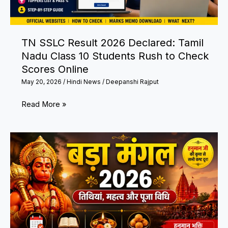
Sharma
Tragedy
TN SSLC Result 2026 Declared: Tamil
Nadu Class 10 Students Rush to Check
Scores Online
May 20, 2026
/
Hindi News
/
Deepanshi Rajput
TN
Read More »
SSLC
Result
2026
Declared:
Tamil
Nadu
Class
10
Students