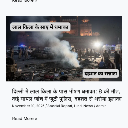
उन्नाव
Read More »
सबसे
रेप
पहले
केस
चेक
फिर
सुर्खियों
में,
सेंगे़र
को
राहत
पर
सुप्रीम
कोर्ट
दिल्ली में लाल किला के पास भीषण धमाका: 8 की मौत,
में
कई घायल जांच में जुटी पुलिस, दहशत से थर्राया इलाका
टकराव
November 10, 2025
/
Special Report
,
Hindi News
/
Admin
दिल्ली
Read More »
में