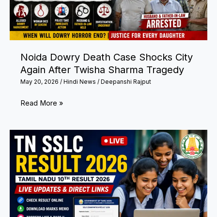
Exam
Reforms
Noida Dowry Death Case Shocks City
Again After Twisha Sharma Tragedy
May 20, 2026
/
Hindi News
/
Deepanshi Rajput
Noida
Read More »
Dowry
Death
Case
Shocks
City
Again
After
Twisha