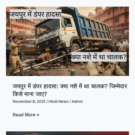
लाल
किला
के
पास
भीषण
धमाका:
8
की
मौत,
कई
जयपुर में डंपर हादसा: क्या नशे में था चालक? जिम्मेदार
घायल
किसे माना जाए?
जांच
November 8, 2025
/
Hindi News
/
Admin
में
जुटी
जयपुर
Read More »
पुलिस,
में
दहशत
डंपर