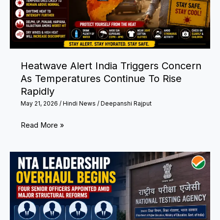
Heatwave Alert India Triggers Concern
As Temperatures Continue To Rise
Rapidly
May 21, 2026
/
Hindi News
/
Deepanshi Rajput
Heatwave
Read More »
Alert
India
Triggers
Concern
As
Temperatures
Continue