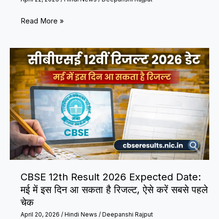
Delhi
Read More »
Heatwave
2026:
43°C
के
करीब
पारा,
IMD
का
येलो
अलर्ट,
लू
CBSE 12th Result 2026 Expected Date:
और
मई में इस दिन आ सकता है रिजल्ट, ऐसे करें सबसे पहले
खराब
चेक
हवा
April 20, 2026
/
Hindi News
/
Deepanshi Rajput
से