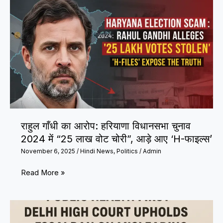
से
हादसा:
थर्राया
क्या
इलाका
नशे
में
था
चालक?
जिम्मेदार
किसे
माना
राहुल गाँधी का आरोप: हरियाणा विधानसभा चुनाव
जाए?
2024 में “25 लाख वोट चोरी”, आड़े आए ‘H-फाइल्स’
November 6, 2025
/
Hindi News
,
Politics
/
Admin
राहुल
Read More »
गाँधी
का
आरोप: