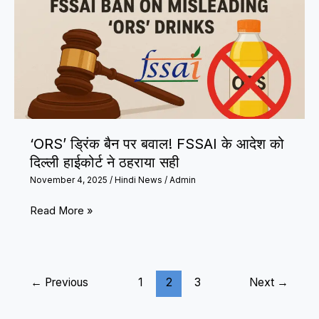
हरियाणा
विधानसभा
चुनाव
2024
में
“25
लाख
वोट
‘ORS’ ड्रिंक बैन पर बवाल! FSSAI के आदेश को
चोरी”,
दिल्ली हाईकोर्ट ने ठहराया सही
आड़े
November 4, 2025
/
Hindi News
/
Admin
आए
‘ORS’
Read More »
‘H-
ड्रिंक
फाइल्स’
बैन
पर
←
Previous
1
2
3
Next
→
बवाल!
FSSAI