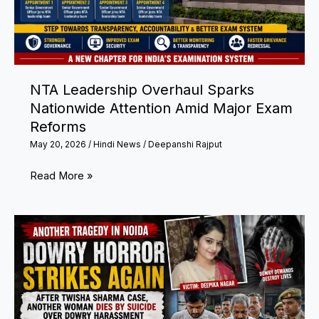
To
Rise
Rapidly
NTA Leadership Overhaul Sparks
Nationwide Attention Amid Major Exam
Reforms
May 20, 2026
/
Hindi News
/
Deepanshi Rajput
NTA
Read More »
Leadership
Overhaul
Sparks
Nationwide
Attention
Amid
Major