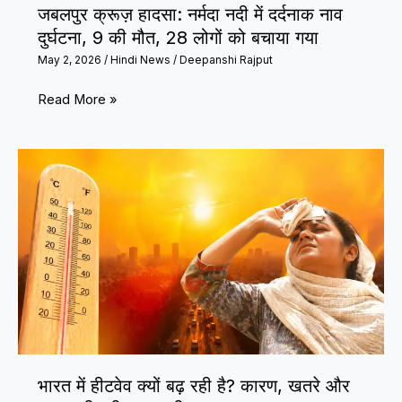
जबलपुर क्रूज़ हादसा: नर्मदा नदी में दर्दनाक नाव
दुर्घटना, 9 की मौत, 28 लोगों को बचाया गया
May 2, 2026
/
Hindi News
/
Deepanshi Rajput
जबलपुर
Read More »
क्रूज़
हादसा:
नर्मदा
नदी
में
दर्दनाक
नाव
दुर्घटना,
9
की
मौत,
भारत में हीटवेव क्यों बढ़ रही है? कारण, खतरे और
28